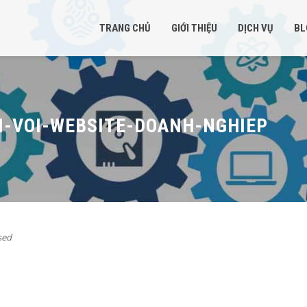
TRANG CHỦ
GIỚI THIỆU
DỊCH VỤ
BL
OI-VOI-WEBSITE-DOANH-NGHIEP
sed