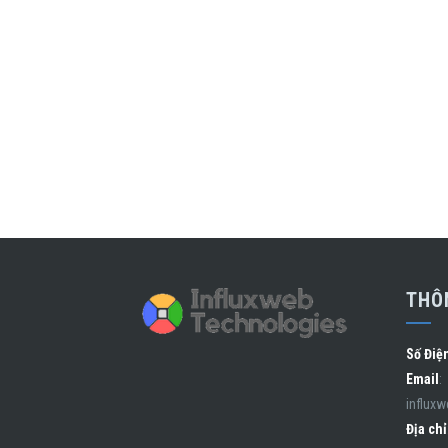
THÔN
Số Điệ
Email
:
influx
Địa chỉ