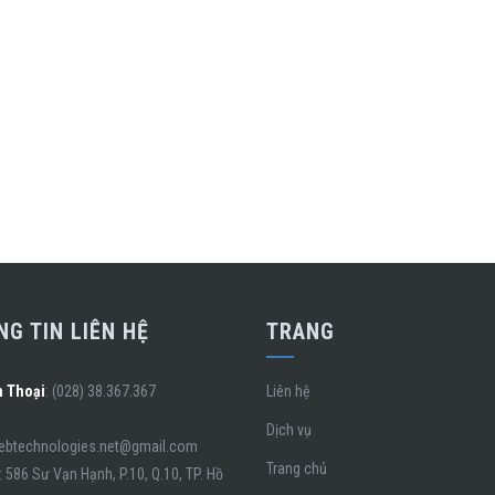
G TIN LIÊN HỆ
TRANG
n Thoại
: (028) 38.367.367
Liên hệ
Dịch vụ
webtechnologies.net@gmail.com
Trang chủ
: 586 Sư Vạn Hạnh, P.10, Q.10, TP. Hồ