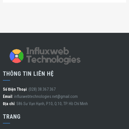
THÔNG TIN LIÊN HỆ
Số Điện Thoại
: (028) 38.367.367
Email
:
influxwebtechnologies.net@gmail.com
Địa chỉ
: 586 Sư Vạn Hạnh, P.10, Q.10, TP. Hồ Chí Minh
TRANG