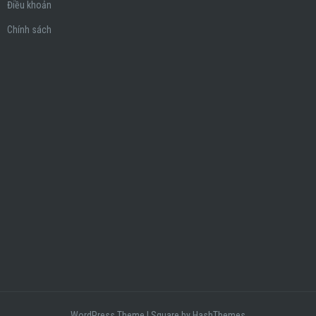
Điều khoản
Chính sách
WordPress Theme
|
Square
by HashThemes