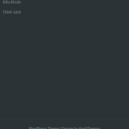
Điều khoản
Chính sách
WordPress Theme
|
Square
by HashThemes