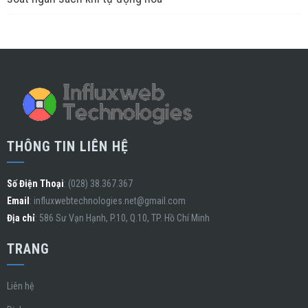
THÔNG TIN LIÊN HỆ
Số Điện Thoại
: (028) 38.367.367
Email
:
influxwebtechnologies.net@gmail.com
Địa chỉ
: 586 Sư Vạn Hạnh, P.10, Q.10, TP. Hồ Chí Minh
TRANG
Liên hệ