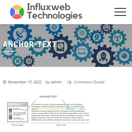
Skip
to
content
ANCHOR-TEXT
November 17, 2022
by
admin
Comment Closed