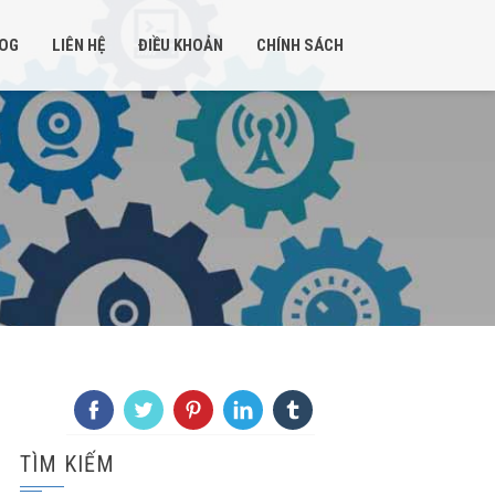
OG
LIÊN HỆ
ĐIỀU KHOẢN
CHÍNH SÁCH
TÌM KIẾM