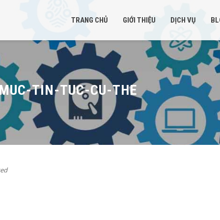
TRANG CHỦ
GIỚI THIỆU
DỊCH VỤ
BL
MUC-TIN-TUC-CU-THE
ed