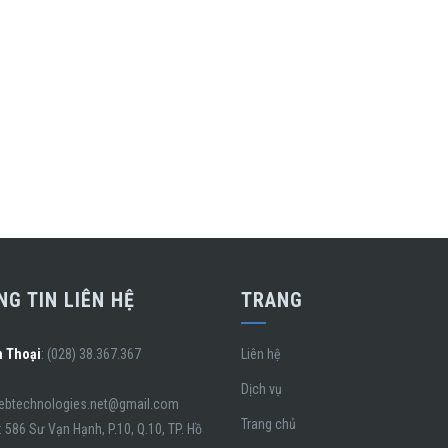
G TIN LIÊN HỆ
TRANG
n Thoại
: (028) 38.367.367
Liên hệ
Dịch vụ
webtechnologies.net@gmail.com
Trang chủ
: 586 Sư Vạn Hạnh, P.10, Q.10, TP. Hồ