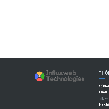
THÔN
Số Điệ
Email
:
influx
Địa chỉ