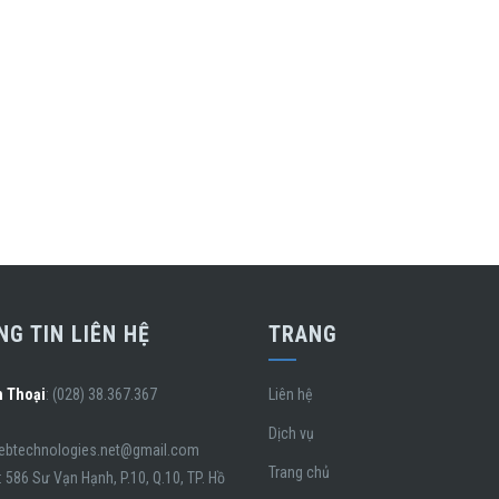
G TIN LIÊN HỆ
TRANG
n Thoại
: (028) 38.367.367
Liên hệ
Dịch vụ
webtechnologies.net@gmail.com
Trang chủ
: 586 Sư Vạn Hạnh, P.10, Q.10, TP. Hồ