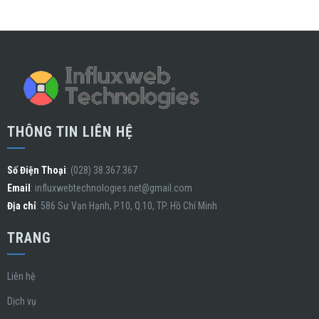
THÔNG TIN LIÊN HỆ
Số Điện Thoại
: (028) 38.367.367
Email
:
influxwebtechnologies.net@gmail.com
Địa chỉ
: 586 Sư Vạn Hạnh, P.10, Q.10, TP. Hồ Chí Minh
TRANG
Liên hệ
Dịch vụ