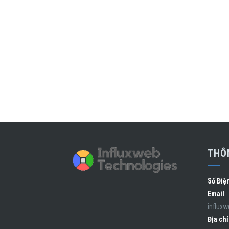
THÔN
Số Điệ
Email
:
influx
Địa chỉ