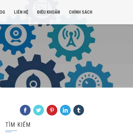
OG
LIÊN HỆ
ĐIỀU KHOẢN
CHÍNH SÁCH
TÌM KIẾM