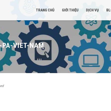
TRANG CHỦ
GIỚI THIỆU
DỊCH VỤ
BL
-PA-VIET-NAM
ed