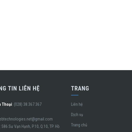
G TIN LIÊN HỆ
TRANG
n Thoại
: (028) 38.367.367
Liên hệ
Dịch vụ
webtechnologies.net@gmail.com
Trang chủ
: 586 Sư Vạn Hạnh, P.10, Q.10, TP. Hồ