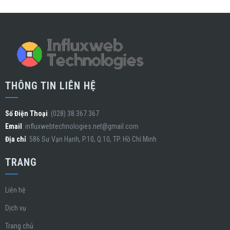
THÔNG TIN LIÊN HỆ
Số Điện Thoại
: (028) 38.367.367
Email
:
influxwebtechnologies.net@gmail.com
Địa chỉ
: 586 Sư Vạn Hạnh, P.10, Q.10, TP. Hồ Chí Minh
TRANG
Liên hệ
Dịch vụ
Trang chủ