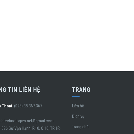
G TIN LIÊN HỆ
TRANG
n Thoại
: (028) 38.367.367
Liên hệ
Dịch vụ
webtechnologies.net@gmail.com
Trang chủ
: 586 Sư Vạn Hạnh, P.10, Q.10, TP. Hồ