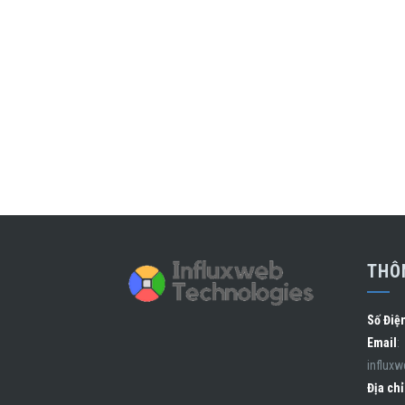
THÔN
Số Điệ
Email
:
influx
Địa chỉ