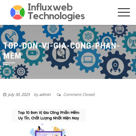
Skip
to
content
TOP-DON-VI-GIA-CONG-PHAN-
MEM
July 30, 2025
by
admin
Comment Closed