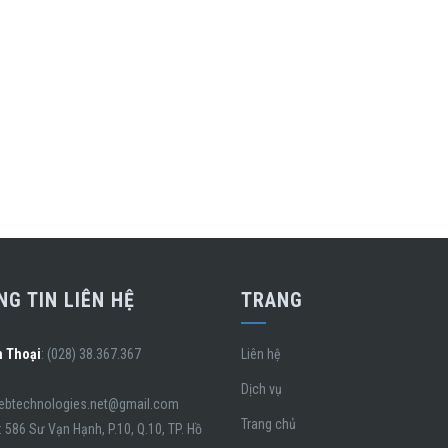
G TIN LIÊN HỆ
TRANG
n Thoại
: (028) 38.367.367
Liên hệ
Dịch vụ
webtechnologies.net@gmail.com
Trang chủ
: 586 Sư Vạn Hạnh, P.10, Q.10, TP. Hồ