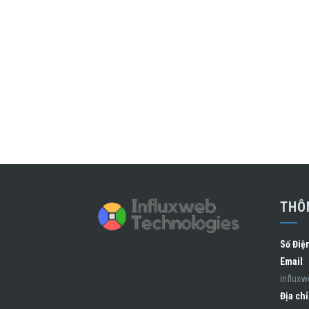
THÔN
Số Điệ
Email
:
influx
Địa chỉ