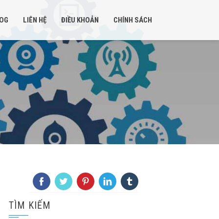
OG
LIÊN HỆ
ĐIỀU KHOẢN
CHÍNH SÁCH
TÌM KIẾM