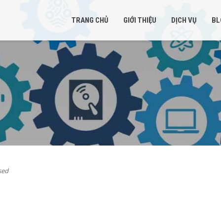
TRANG CHỦ
GIỚI THIỆU
DỊCH VỤ
BL
sed